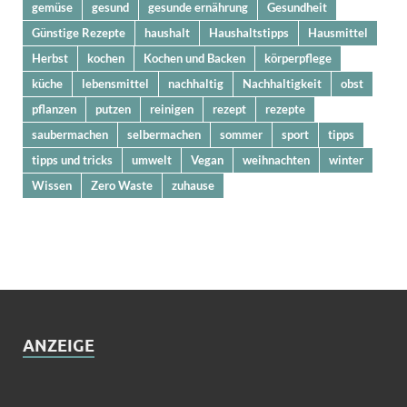
gemüse
gesund
gesunde ernährung
Gesundheit
Günstige Rezepte
haushalt
Haushaltstipps
Hausmittel
Herbst
kochen
Kochen und Backen
körperpflege
küche
lebensmittel
nachhaltig
Nachhaltigkeit
obst
pflanzen
putzen
reinigen
rezept
rezepte
saubermachen
selbermachen
sommer
sport
tipps
tipps und tricks
umwelt
Vegan
weihnachten
winter
Wissen
Zero Waste
zuhause
ANZEIGE