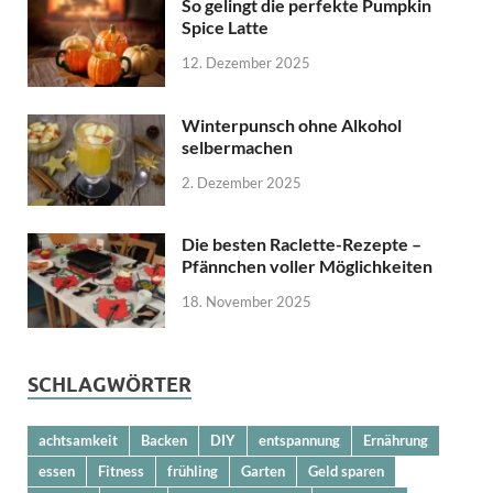
So gelingt die perfekte Pumpkin
Spice Latte
12. Dezember 2025
Winterpunsch ohne Alkohol
selbermachen
2. Dezember 2025
Die besten Raclette-Rezepte –
Pfännchen voller Möglichkeiten
18. November 2025
SCHLAGWÖRTER
achtsamkeit
Backen
DIY
entspannung
Ernährung
essen
Fitness
frühling
Garten
Geld sparen