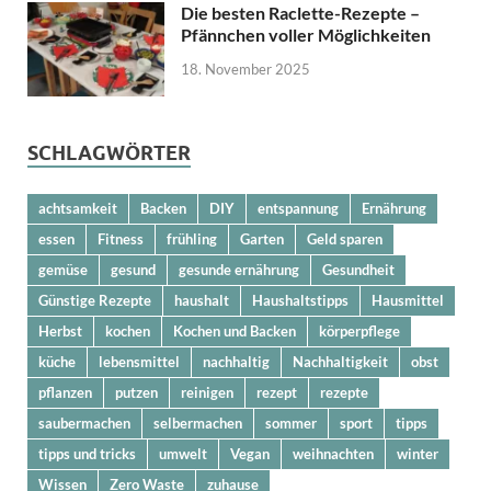
Die besten Raclette-Rezepte –
Pfännchen voller Möglichkeiten
18. November 2025
SCHLAGWÖRTER
achtsamkeit
Backen
DIY
entspannung
Ernährung
essen
Fitness
frühling
Garten
Geld sparen
gemüse
gesund
gesunde ernährung
Gesundheit
Günstige Rezepte
haushalt
Haushaltstipps
Hausmittel
Herbst
kochen
Kochen und Backen
körperpflege
küche
lebensmittel
nachhaltig
Nachhaltigkeit
obst
pflanzen
putzen
reinigen
rezept
rezepte
saubermachen
selbermachen
sommer
sport
tipps
tipps und tricks
umwelt
Vegan
weihnachten
winter
Wissen
Zero Waste
zuhause