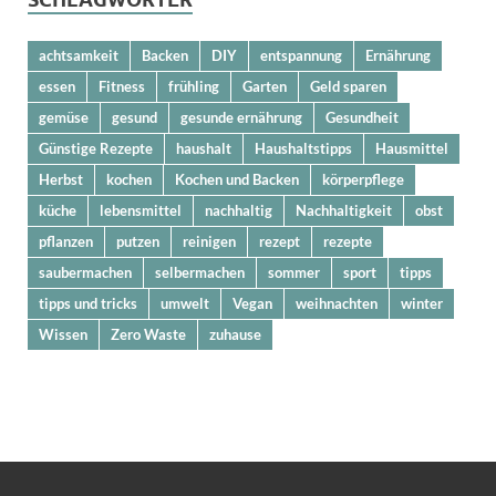
achtsamkeit
Backen
DIY
entspannung
Ernährung
essen
Fitness
frühling
Garten
Geld sparen
gemüse
gesund
gesunde ernährung
Gesundheit
Günstige Rezepte
haushalt
Haushaltstipps
Hausmittel
Herbst
kochen
Kochen und Backen
körperpflege
küche
lebensmittel
nachhaltig
Nachhaltigkeit
obst
pflanzen
putzen
reinigen
rezept
rezepte
saubermachen
selbermachen
sommer
sport
tipps
tipps und tricks
umwelt
Vegan
weihnachten
winter
Wissen
Zero Waste
zuhause