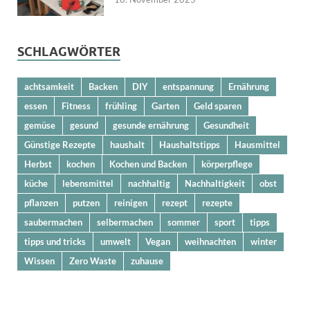
SCHLAGWÖRTER
achtsamkeit
Backen
DIY
entspannung
Ernährung
essen
Fitness
frühling
Garten
Geld sparen
gemüse
gesund
gesunde ernährung
Gesundheit
Günstige Rezepte
haushalt
Haushaltstipps
Hausmittel
Herbst
kochen
Kochen und Backen
körperpflege
küche
lebensmittel
nachhaltig
Nachhaltigkeit
obst
pflanzen
putzen
reinigen
rezept
rezepte
saubermachen
selbermachen
sommer
sport
tipps
tipps und tricks
umwelt
Vegan
weihnachten
winter
Wissen
Zero Waste
zuhause