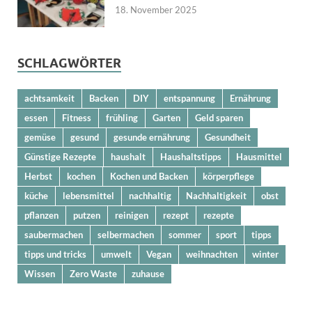
18. November 2025
SCHLAGWÖRTER
achtsamkeit
Backen
DIY
entspannung
Ernährung
essen
Fitness
frühling
Garten
Geld sparen
gemüse
gesund
gesunde ernährung
Gesundheit
Günstige Rezepte
haushalt
Haushaltstipps
Hausmittel
Herbst
kochen
Kochen und Backen
körperpflege
küche
lebensmittel
nachhaltig
Nachhaltigkeit
obst
pflanzen
putzen
reinigen
rezept
rezepte
saubermachen
selbermachen
sommer
sport
tipps
tipps und tricks
umwelt
Vegan
weihnachten
winter
Wissen
Zero Waste
zuhause