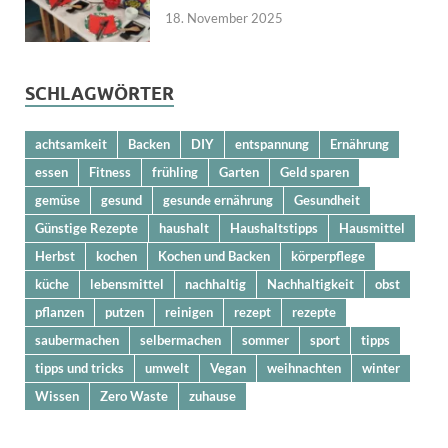
18. November 2025
SCHLAGWÖRTER
achtsamkeit
Backen
DIY
entspannung
Ernährung
essen
Fitness
frühling
Garten
Geld sparen
gemüse
gesund
gesunde ernährung
Gesundheit
Günstige Rezepte
haushalt
Haushaltstipps
Hausmittel
Herbst
kochen
Kochen und Backen
körperpflege
küche
lebensmittel
nachhaltig
Nachhaltigkeit
obst
pflanzen
putzen
reinigen
rezept
rezepte
saubermachen
selbermachen
sommer
sport
tipps
tipps und tricks
umwelt
Vegan
weihnachten
winter
Wissen
Zero Waste
zuhause