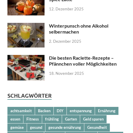
12. Dezember 2025
Winterpunsch ohne Alkohol
selbermachen
2. Dezember 2025
Die besten Raclette-Rezepte –
Pfännchen voller Möglichkeiten
18. November 2025
SCHLAGWÖRTER
achtsamkeit
Backen
DIY
entspannung
Ernährung
essen
Fitness
frühling
Garten
Geld sparen
gemüse
gesund
gesunde ernährung
Gesundheit