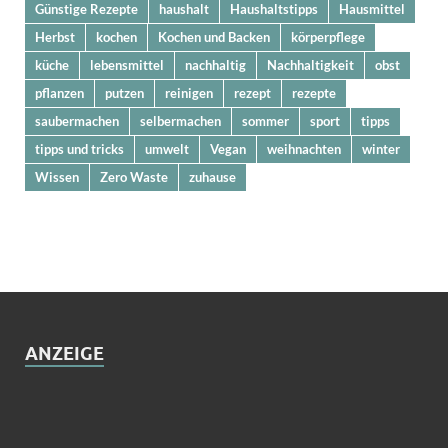
Günstige Rezepte
haushalt
Haushaltstipps
Hausmittel
Herbst
kochen
Kochen und Backen
körperpflege
küche
lebensmittel
nachhaltig
Nachhaltigkeit
obst
pflanzen
putzen
reinigen
rezept
rezepte
saubermachen
selbermachen
sommer
sport
tipps
tipps und tricks
umwelt
Vegan
weihnachten
winter
Wissen
Zero Waste
zuhause
ANZEIGE