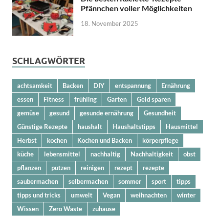
Pfännchen voller Möglichkeiten
18. November 2025
SCHLAGWÖRTER
achtsamkeit
Backen
DIY
entspannung
Ernährung
essen
Fitness
frühling
Garten
Geld sparen
gemüse
gesund
gesunde ernährung
Gesundheit
Günstige Rezepte
haushalt
Haushaltstipps
Hausmittel
Herbst
kochen
Kochen und Backen
körperpflege
küche
lebensmittel
nachhaltig
Nachhaltigkeit
obst
pflanzen
putzen
reinigen
rezept
rezepte
saubermachen
selbermachen
sommer
sport
tipps
tipps und tricks
umwelt
Vegan
weihnachten
winter
Wissen
Zero Waste
zuhause