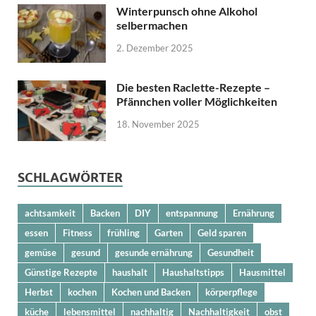
Winterpunsch ohne Alkohol
selbermachen
2. Dezember 2025
Die besten Raclette-Rezepte –
Pfännchen voller Möglichkeiten
18. November 2025
SCHLAGWÖRTER
achtsamkeit
Backen
DIY
entspannung
Ernährung
essen
Fitness
frühling
Garten
Geld sparen
gemüse
gesund
gesunde ernährung
Gesundheit
Günstige Rezepte
haushalt
Haushaltstipps
Hausmittel
Herbst
kochen
Kochen und Backen
körperpflege
küche
lebensmittel
nachhaltig
Nachhaltigkeit
obst