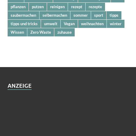
pflanzen
putzen
reinigen
rezept
rezepte
saubermachen
selbermachen
sommer
sport
tipps
tipps und tricks
umwelt
Vegan
weihnachten
winter
Wissen
Zero Waste
zuhause
ANZEIGE