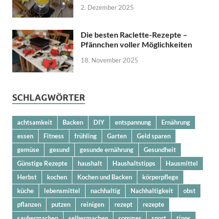
2. Dezember 2025
Die besten Raclette-Rezepte –
Pfännchen voller Möglichkeiten
18. November 2025
SCHLAGWÖRTER
achtsamkeit
Backen
DIY
entspannung
Ernährung
essen
Fitness
frühling
Garten
Geld sparen
gemüse
gesund
gesunde ernährung
Gesundheit
Günstige Rezepte
haushalt
Haushaltstipps
Hausmittel
Herbst
kochen
Kochen und Backen
körperpflege
küche
lebensmittel
nachhaltig
Nachhaltigkeit
obst
pflanzen
putzen
reinigen
rezept
rezepte
saubermachen
selbermachen
sommer
sport
tipps