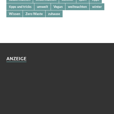
tipps und tricks
umwelt
Vegan
weihnachten
winter
Wissen
Zero Waste
zuhause
ANZEIGE