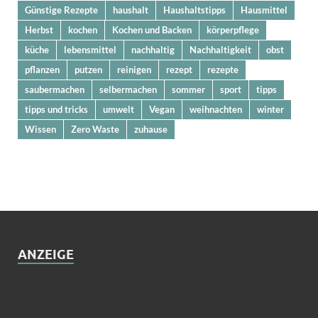
Günstige Rezepte
haushalt
Haushaltstipps
Hausmittel
Herbst
kochen
Kochen und Backen
körperpflege
küche
lebensmittel
nachhaltig
Nachhaltigkeit
obst
pflanzen
putzen
reinigen
rezept
rezepte
saubermachen
selbermachen
sommer
sport
tipps
tipps und tricks
umwelt
Vegan
weihnachten
winter
Wissen
Zero Waste
zuhause
ANZEIGE