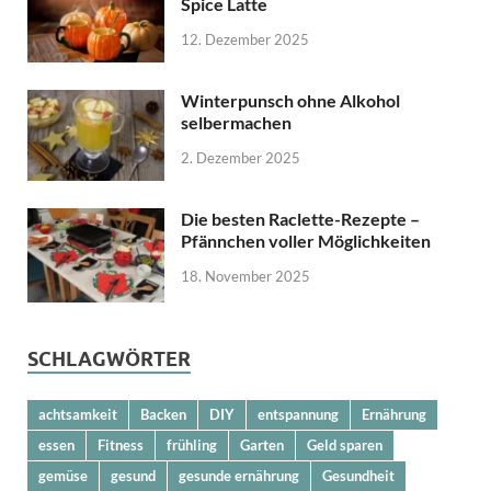
Spice Latte
12. Dezember 2025
Winterpunsch ohne Alkohol
selbermachen
2. Dezember 2025
Die besten Raclette-Rezepte –
Pfännchen voller Möglichkeiten
18. November 2025
SCHLAGWÖRTER
achtsamkeit
Backen
DIY
entspannung
Ernährung
essen
Fitness
frühling
Garten
Geld sparen
gemüse
gesund
gesunde ernährung
Gesundheit